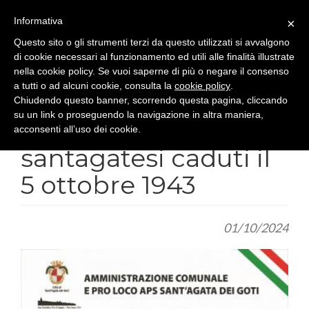
Salta al contenuto principale
Informativa
×
Questo sito o gli strumenti terzi da questo utilizzati si avvalgono
di cookie necessari al funzionamento ed utili alle finalità illustrate
"Un sacrificio mai
nella cookie policy. Se vuoi saperne di più o negare il consenso
a tutti o ad alcuni cookie, consulta la
cookie policy
.
dimenticato".
Chiudendo questo banner, scorrendo questa pagina, cliccando
su un link o proseguendo la navigazione in altra maniera,
Omaggio ai 5 giovani
acconsenti all’uso dei cookie.
santagatesi caduti il
5 ottobre 1943
01/10/2024